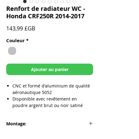
Renfort de radiateur WC -
Honda CRF250R 2014-2017
Prix
143,99 £GB
Couleur
*
Ajouter au panier
CNC et formé d'aluminium de qualité
aéronautique 5052
Disponible avec revêtement en
poudre argent brut ou noir satiné
Renforce les radiateurs pour éviter le
remplacement coûteux des radiateurs
Montage:
Le système de support de billette CNC
comprend des isolateurs de vibrations
Honda CRF250R 2014-2017
en caoutchouc