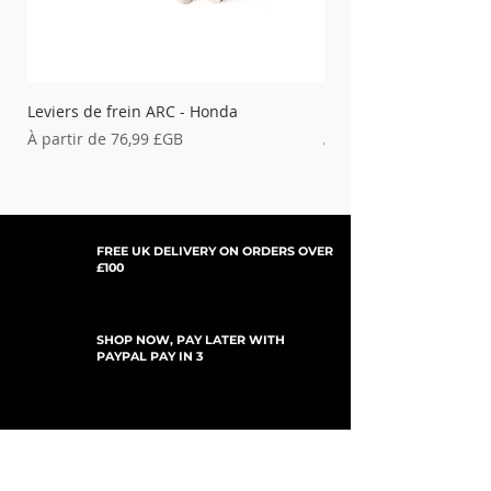
Leviers de frein ARC - Honda
Leviers d&#39;embray
Prix promotionnel
Prix promotionnel
À partir de
76,99 £GB
À partir de
FREE UK DELIVERY ON ORDERS OVER
£100
SHOP NOW, PAY LATER WITH
PAYPAL PAY IN 3
ABONNEZ-VOUS AUX MISES À JOUR
For Updates, Special Offers, New Products,
Discount Codes and much more...