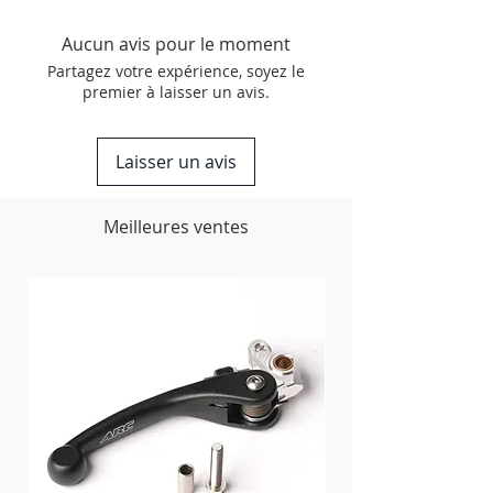
Léger, ajustement personnalisé, se
glisse proprement derrière les
Aucun avis pour le moment
carénages de radiateur
Partagez votre expérience, soyez le
Boulonnage simple
premier à laisser un avis.
Matériel de montage inclus
Fabriqué aux Etats-Unis
Laisser un avis
Meilleures ventes