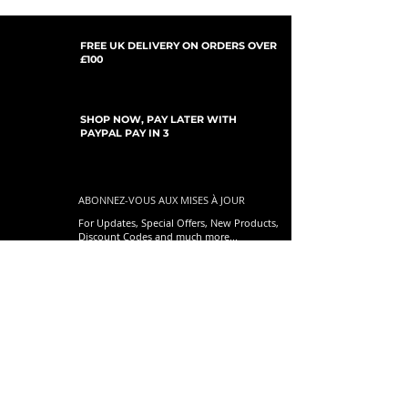
FREE UK DELIVERY ON ORDERS OVER
£100
SHOP NOW, PAY LATER WITH
PAYPAL PAY IN 3
ABONNEZ-VOUS AUX MISES À JOUR
For Updates, Special Offers, New Products,
Discount Codes and much more...
Soumettre
Shop