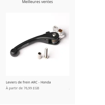
Meilleures ventes
Leviers de frein ARC - Honda
Leviers d&#39;embray
Prix promotionnel
Prix promotionnel
À partir de
76,99 £GB
À partir de