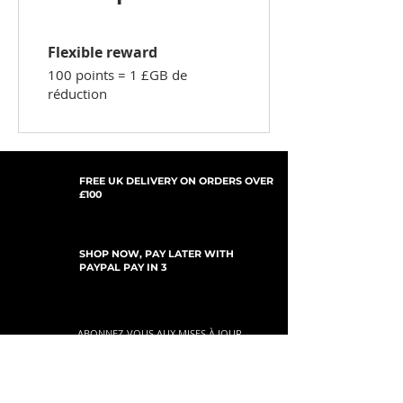
Flexible reward
100 points = 1 £GB de
réduction
FREE UK DELIVERY ON ORDERS OVER
£100
SHOP NOW, PAY LATER WITH
PAYPAL PAY IN 3
ABONNEZ-VOUS AUX MISES À JOUR
For Updates, Special Offers, New Products,
Discount Codes and much more...